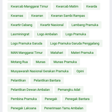
Kwarcab Manggarai Timur
Kwarcab Matim
Kwarda
Kwarnas
Kwarran
Kwarran Sambi Rampas
Kwartir Cabang
Kwartir Nasional
Lambang Pramuka
Lasminingrat
Logo Ambalan
Logo Pramuka
Logo Pramuka Garuda
Logo Pramuka Garuda Penggalang
MAN Manggarai Timur
Matahari
Materi Pramuka
Motang Rua
Munas
Munas Pramuka
Musyawarah Nasional Gerakan Pramuka
Opini
Pelantikan
Pelantikan Bantara
Pelantikan Dewan Ambalan
Pemangku Adat
Pembina Pramuka
Penegak
Penegak Bantara
Penegak Laksana
Penerimaan Tamu Ambalan