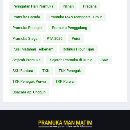
Peringatan Hari Pramuka
Pilihan
Pradana
Pramuka Garuda
Pramuka MAN Manggarai Timur
Pramuka Penegak
Pramuka Penggalang
Pramuka Siaga
PTA 2026
Puisi
Puisi Matahari Terbenam
Rofinus Hibur Hijau
Sejarah Pramuka
Sejarah Pramuka di Dunia
SKK
SKU Bantara
TKK
TKK Penegak
TKK Penegak Purwa
TKK Purwa
Upacara Api Unggun