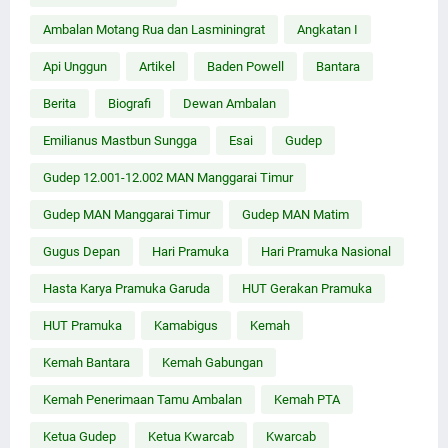
Ambalan Motang Rua dan Lasminingrat
Angkatan I
Api Unggun
Artikel
Baden Powell
Bantara
Berita
Biografi
Dewan Ambalan
Emilianus Mastbun Sungga
Esai
Gudep
Gudep 12.001-12.002 MAN Manggarai Timur
Gudep MAN Manggarai Timur
Gudep MAN Matim
Gugus Depan
Hari Pramuka
Hari Pramuka Nasional
Hasta Karya Pramuka Garuda
HUT Gerakan Pramuka
HUT Pramuka
Kamabigus
Kemah
Kemah Bantara
Kemah Gabungan
Kemah Penerimaan Tamu Ambalan
Kemah PTA
Ketua Gudep
Ketua Kwarcab
Kwarcab